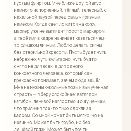
пустым флиртом. Мне ближе другой вкус —
немного испорченный, тёплый, телесный, с
нахальной паузой перед самым грязным
намёком. Когда свет ложится на кожу,
маркер уже не выглядит просто маркером,
а твоё имя в кадре начинает казаться чем-
то слишком личным. Люблю делать сигны
без стерильной красоты. Пусть будет чуть
небрежно, чуть вульгарно, чуть будто
снято не для всех, а для одного
конкретного человека, который сам
прекрасно понимает, зачем сюда зашёл.
Мне не нужны кукольные позы и вымученная
страсть — я беру спокойнее: взглядом,
изгибом, ленивой наглостью и ощущением,
что приличия где-то тихо сдохли за
кадром. Со мной может быть мягко, но не
невинно. Может быть грубо, но без
дешёвой грязи. Может быть почти