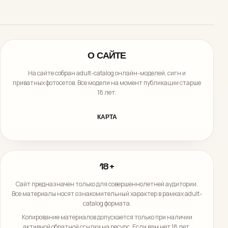
О САЙТЕ
На сайте собран adult-catalog онлайн-моделей, сигн и
приватных фотосетов. Все модели на момент публикации старше
18 лет.
КАРТА
18+
Сайт предназначен только для совершеннолетней аудитории.
Все материалы носят ознакомительный характер в рамках adult-
catalog формата.
Копирование материалов допускается только при наличии
активной обратной ссылки на ресурс. Если вам нет 18 лет,