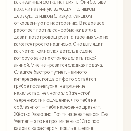
как невинная фотка на память. Они больше
похожи на личную выходку — слишком
дерзкую, слишком близкую, слишком
откровенную по настроению. В кадре всё
работает против самообмана: взгляд
давит, поза провоцирует, а твоё имя уже не
кажется просто надписью. Оно выглядит
как метка, как наглая деталь в сцене,
которую явно не стоило делать такой
личной. Мне не нравится сладкая подача.
Сладкое быстро тухнет. Намного
интереснее, когда от фото остаётся
грубое послевкусие: напряжение,
нахальство, немного злой женской
уверенности и ощущение, что тебя не
соблазняют — тебя намеренно дразнят.
Жёстко. Холодно. Почти издевательски. Eva
Werner — это не про “миленько”. Это про
кадры с характером: пошлые, цепкие,