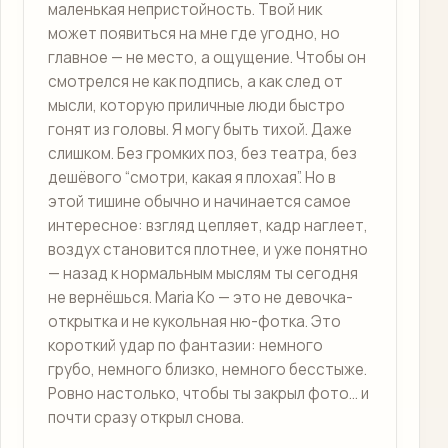
маленькая непристойность. Твой ник
может появиться на мне где угодно, но
главное — не место, а ощущение. Чтобы он
смотрелся не как подпись, а как след от
мысли, которую приличные люди быстро
гонят из головы. Я могу быть тихой. Даже
слишком. Без громких поз, без театра, без
дешёвого “смотри, какая я плохая”. Но в
этой тишине обычно и начинается самое
интересное: взгляд цепляет, кадр наглеет,
воздух становится плотнее, и уже понятно
— назад к нормальным мыслям ты сегодня
не вернёшься. Maria Ko — это не девочка-
открытка и не кукольная ню-фотка. Это
короткий удар по фантазии: немного
грубо, немного близко, немного бесстыже.
Ровно настолько, чтобы ты закрыл фото… и
почти сразу открыл снова.