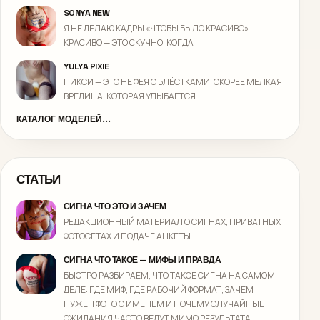
SONYA NEW
Я НЕ ДЕЛАЮ КАДРЫ «ЧТОБЫ БЫЛО КРАСИВО».
КРАСИВО — ЭТО СКУЧНО, КОГДА
YULYA PIXIE
ПИКСИ — ЭТО НЕ ФЕЯ С БЛЁСТКАМИ. СКОРЕЕ МЕЛКАЯ
ВРЕДИНА, КОТОРАЯ УЛЫБАЕТСЯ
КАТАЛОГ МОДЕЛЕЙ...
СТАТЬИ
СИГНА ЧТО ЭТО И ЗАЧЕМ
РЕДАКЦИОННЫЙ МАТЕРИАЛ О СИГНАХ, ПРИВАТНЫХ
ФОТОСЕТАХ И ПОДАЧЕ АНКЕТЫ.
СИГНА ЧТО ТАКОЕ — МИФЫ И ПРАВДА
БЫСТРО РАЗБИРАЕМ, ЧТО ТАКОЕ СИГНА НА САМОМ
ДЕЛЕ: ГДЕ МИФ, ГДЕ РАБОЧИЙ ФОРМАТ, ЗАЧЕМ
НУЖЕН ФОТО С ИМЕНЕМ И ПОЧЕМУ СЛУЧАЙНЫЕ
ОЖИДАНИЯ ЧАСТО ВЕДУТ МИМО РЕЗУЛЬТАТА.