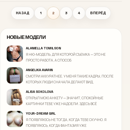
НАЗАД
1
2
3
4
ВПЕРЁД
НОВЫЕ МОДЕЛИ
ALANIELLA TOMILSON
Я НЮ-МОДЕЛЬ, ДЛЯ КОТОРОЙ СЪЕМКА — ЭТО НЕ
ПРОСТО РАБОТА, А СПОСОБ
ANGELIKA AVARIN
СМОТРИ АККУРАТНЕЕ. У МЕНЯ ТАКИЕ КАДРЫ, ПОСЛЕ
КОТОРЫХ ЛЮДИ СНАЧАЛА ДЕЛАЮТ ВИД,
ALISA SOKOLOVA
ОТКРЫЛ МОЮ АНКЕТУ — ЗНАЧИТ, СПОКОЙНЫЕ
КАРТИНКИ ТЕБЕ УЖЕ НАДОЕЛИ. ЗДЕСЬ ВСЁ
YOUR-DREAM GIRL
Я ПОЯВЛЯЮСЬ НЕ ТОГДА, КОГДА ТЕБЕ СКУЧНО. Я
ПОЯВЛЯЮСЬ, КОГДА ФАНТАЗИЯ УЖЕ