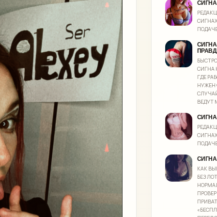
СИГНА 
РЕДАК
СИГНАХ
ПОДАЧЕ
СИГНА
ПРАВД
БЫСТРО
СИГНА 
ГДЕ РА
НУЖЕН 
СЛУЧА
ВЕДУТ 
СИГНА
РЕДАК
СИГНАХ
ПОДАЧЕ
СИГНА
КАК ВЫ
БЕЗ ЛО
НОРМАЛ
ПРОВЕР
ПРИВА
«БЕСПЛ