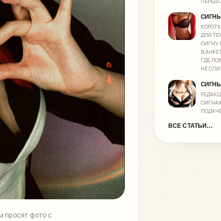
ПЕРЕД 
СИГНЫ
КОРОТК
ДЛЯ ТЕ
СИГНУ 
В АНКЕ
ГДЕ ЛО
НЕ СЛИ
СИГНЫ
РЕДАК
СИГНАХ
ПОДАЧЕ
ВСЕ СТАТЬИ...
м просят фото с