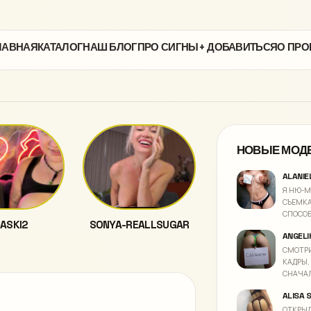
ЛАВНАЯ
КАТАЛОГ
НАШ БЛОГ
ПРО СИГНЫ
+ ДОБАВИТЬСЯ
О ПРО
НОВЫЕ МОД
ALANIE
Я НЮ-М
СЪЕМКА
СПОСО
ASKI2
SONYA-REALLSUGAR
ANGELI
СМОТРИ
КАДРЫ,
СНАЧАЛ
ALISA 
ОТКРЫЛ