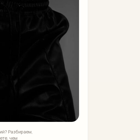
ний? Разбираем,
кете, чем