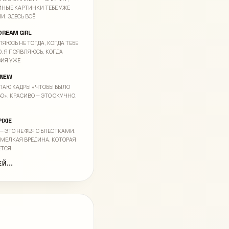
НЫЕ КАРТИНКИ ТЕБЕ УЖЕ
И. ЗДЕСЬ ВСЁ
DREAM GIRL
ЛЯЮСЬ НЕ ТОГДА, КОГДА ТЕБЕ
. Я ПОЯВЛЯЮСЬ, КОГДА
ИЯ УЖЕ
 NEW
ЕЛАЮ КАДРЫ «ЧТОБЫ БЫЛО
О». КРАСИВО — ЭТО СКУЧНО,
IXIE
— ЭТО НЕ ФЕЯ С БЛЁСТКАМИ.
 МЕЛКАЯ ВРЕДИНА, КОТОРАЯ
ЕТСЯ
Й...