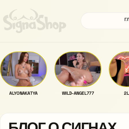
Г
ALYONAKATYA
WILD-ANGEL777
2L
БЛОГ О СИГНАХ