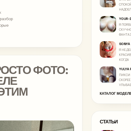
СПОКОЙ
НАДОЕЛ
х
 разбор
YOUR-
Я ПОЯВ
торые
СКУЧНО
ФАНТАЗ
SONYA
Я НЕ Д
КРАСИВ
КОГДА
РОСТО ФОТО:
YULYA P
ПИКСИ 
ЕЛЕ
СКОРЕЕ
УЛЫБА
ЭТИМ
КАТАЛОГ МОДЕЛЕ
СТАТЬИ