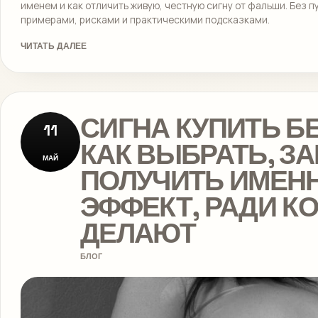
именем и как отличить живую, честную сигну от фальши. Без п
примерами, рисками и практическими подсказками.
ЧИТАТЬ ДАЛЕЕ
СИГНА КУПИТЬ Б
11
КАК ВЫБРАТЬ, ЗА
МАЙ
ПОЛУЧИТЬ ИМЕНН
ЭФФЕКТ, РАДИ К
ДЕЛАЮТ
БЛОГ