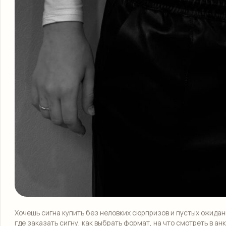
Хочешь сигна купить без неловких сюрпризов и пустых ожида
где заказать сигну, как выбрать формат, на что смотреть в ан